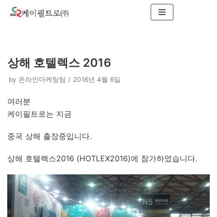
콘
텐
츠
로
상해 호텔렉스 2016
건
너
by
온라인마케팅팀
2016년 4월 6일
뛰
기
여러분
케이필트로는 지금
중국 상해 출장중입니다.
상해 호텔렉스2016 (HOTLEX2016)에 참가하였습니다.