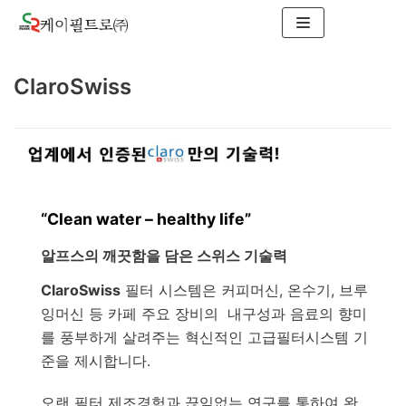
콘
텐
츠
ClaroSwiss
로
건
너
뛰
기
“Clean water – healthy life”
알프스의 깨끗함을 담은 스위스 기술력
ClaroSwiss
필터 시스템은 커피머신, 온수기, 브루
잉머신 등 카페 주요 장비의 내구성과 음료의 향미
를 풍부하게 살려주는 혁신적인 고급필터시스템 기
준을 제시합니다.
오랜 필터 제조경험과 끊임없는 연구를 통하여 완