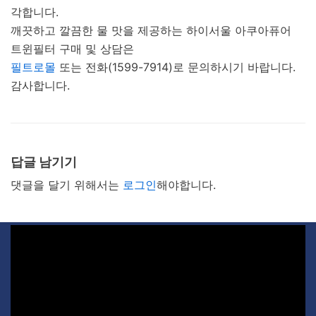
각합니다.
깨끗하고 깔끔한 물 맛을 제공하는 하이서울 아쿠아퓨어
트윈필터 구매 및 상담은
필트로몰
또는 전화(1599-7914)로 문의하시기 바랍니다.
감사합니다.
답글 남기기
댓글을 달기 위해서는
로그인
해야합니다.
비
디
오
플
레