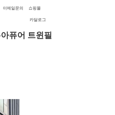
이메일문의
쇼핑몰
카달로그
쿠아퓨어 트윈필