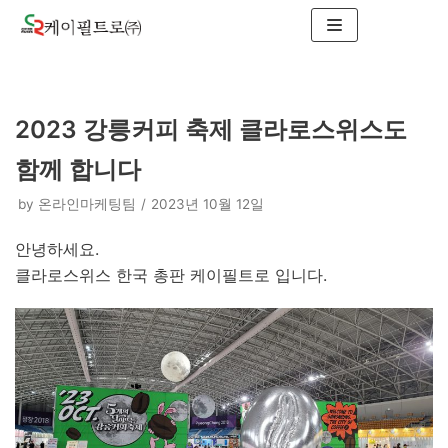
콘
텐
츠
로
2023 강릉커피 축제 클라로스위스도
건
너
함께 합니다
뛰
기
by
온라인마케팅팀
2023년 10월 12일
안녕하세요.
클라로스위스 한국 총판 케이필트로 입니다.