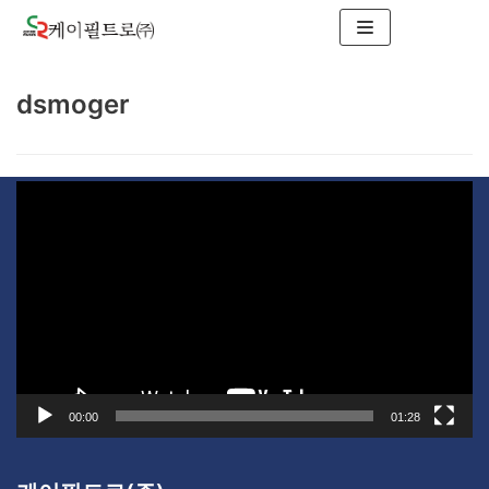
콘
텐
츠
dsmoger
로
건
너
비
뛰
디
기
오
플
레
이
어
00:00
01:28